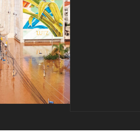
NACIONAL
Derrotar a extrem
direita passa por
enfrentamento
consequente cont
imperialismo e su
política neoliberal
,
André Trindade
Berna Meneze
,
Everton Vieira
Milton Temer