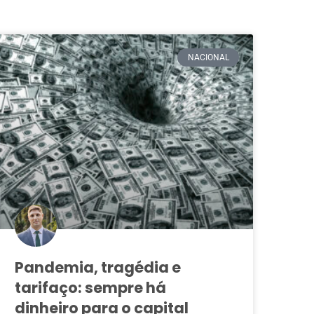
NACIONAL
CRISE CLIMÁTICA
COP30: Oportunidades e
 a
saídas sem o USA a
partir da Agroecologia,
rica
Economia Solidária e
Pandemia, tragédia e
o
Regeneração Climática
tarifaço: sempre há
dinheiro para o capital