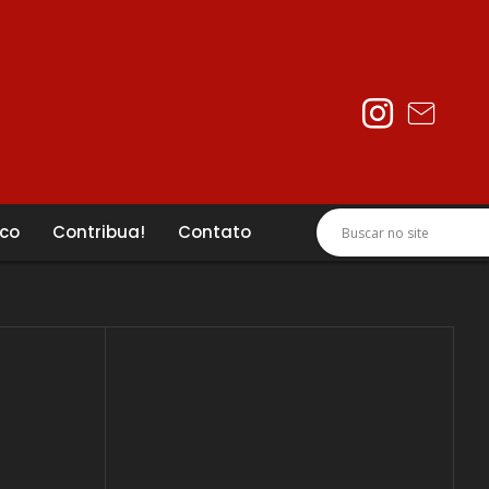
ico
Contribua!
Contato