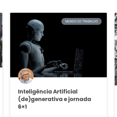
MUNDO DO TRABALHO
ENTREVISTA
SOBERANIA: Só com
ruptura da nossa
Inteligência Artificial
dependência histó
(de)generativa e jornada
com o imperialism
6×1
Linha Vermelha