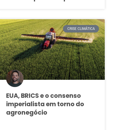
Arlei Medeiros
CRISE CLIMÁTICA
EUA, BRICS e o consenso
imperialista em torno do
agronegócio