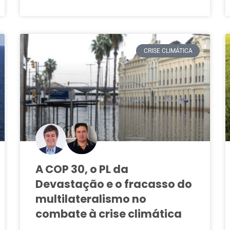
CRISE CLIMÁTICA
A COP 30, o PL da
Devastação e o fracasso do
multilateralismo no
combate à crise climática